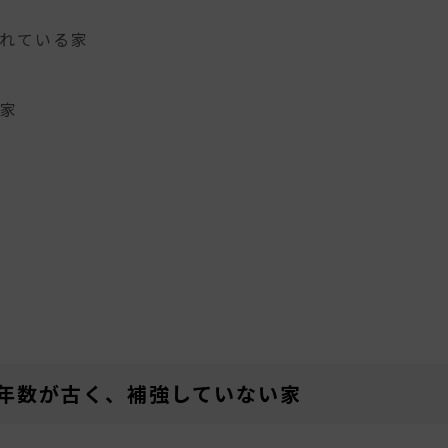
れている家
家
。
年数が古く、補強していない家