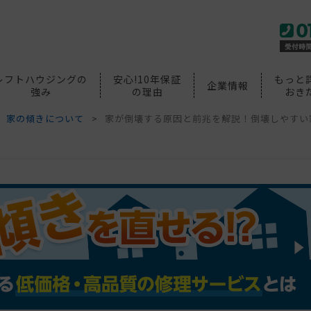
レフトハウジングの
安心!10年保証
もっと
企業情報
強み
の理由
おき
家の傾きについて
家が倒壊する原因と前兆を解説！倒壊しやすい