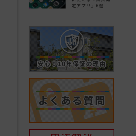
ど
定アプリ』6選...