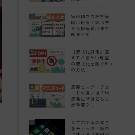
家の傾きの許容範
囲は何度？調べ方
から修理費用まで
総まとめ...
【液状化対策】覚
えておきたい地盤
の液状化を防ぐ8つ
の方法...
震度とマグニチュ
ードの違いは？地
震発生時はどちら
が重要？...
スマホで家の傾き
をチェック！簡単
に使える『傾斜測