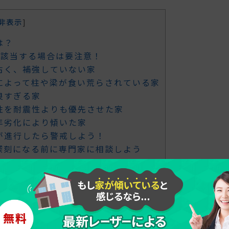
非表示
]
は？
数該当する場合は要注意！
古く、補強していない家
によって柱や梁が食い荒らされている家
良すぎる家
性を耐震性よりも優先させた家
年劣化により傾いた家
が進行したら警戒しよう！
深刻になる前に専門家に相談しよう