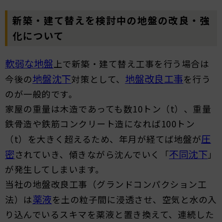
新築・建て替えを検討中の地盤の改良・強
化について
軟弱な地盤
上で新築・建て替え工事を行う場合は
地盤沈下
地盤改良工事
今後の
対策として、
を行う
のが一般的です。
家屋の重量は木造であっても数10トン（t）、重量
鉄骨造や鉄筋コンクリート造になれば100トン
圧
（t）を大きく超えるため、年月が経てば地盤が
密
不同沈下
されていき、傾きながら沈んでいく「
」
が発生してしまいます。
当社の地盤改良工事（グランドコンパクション工
薬液
法）は
を土の粒子間に浸透させ、空気と水の入
り込んでいるスキマを薬液と置き換えて、連続した