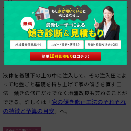
は
地盤沈下の影響で建物が傾いた状態のこと。地盤沈
下がおきても、建物がストンと傾かずに沈下した場
合は不同沈下とは言わない。
薬液注入工法
とは
（やくえきちゅうにゅうこうほう）
液体を基礎下の土の中に注入して、その注入圧によ
って地盤ごと基礎を持ち上げて家の傾きを直す工
法。傾きの修正だけでなく地盤改良も兼ねることが
家の傾き修正工法のそれぞれ
できる。詳しくは「
の特徴と予算の目安
」へ。
その他の工事について