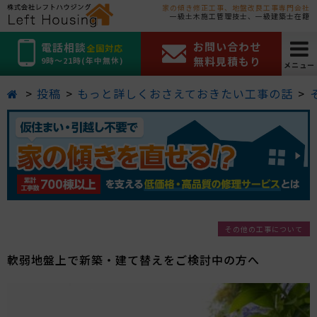
家の傾き修正工事、地盤改良工事専門会社
一級土木施工管理技士、一級建築士在籍
お問い合わせ
電話相談
全国対応
無料見積もり
9時～21時(年中無休)
メニュー
投稿
もっと詳しくおさえておきたい工事の話
その他の工事について
軟弱地盤上で新築・建て替えをご検討中の方へ