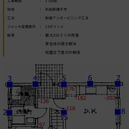
工事期間
：
17日間
地域
：
秋田県横手市
工法
：
制振アンダーピニング工法
ジャッキ設置箇所
：
15ポイント
最大203ミリの改善
結果
：
家全体の傾き解決
地盤沈下進行の解消