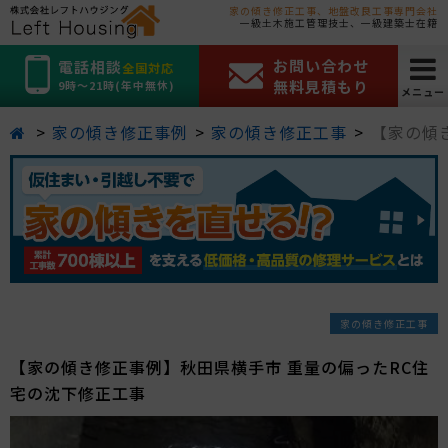
家の傾き修正工事、地盤改良工事専門会社
一級土木施工管理技士、一級建築士在籍
お問い合わせ
電話相談
全国対応
無料見積もり
9時～21時(年中無休)
メニュー
家の傾き修正事例
家の傾き修正工事
【家の傾
家の傾き修正工事
【家の傾き修正事例】秋田県横手市 重量の偏ったRC住
宅の沈下修正工事