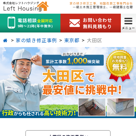
家の傾き修正工事、地盤改良工事専門会社
一級土木施工管理技士、一級建築士在籍
お問い合わせ
電話相談
全国対応
無料見積もり
9時～21時(年中無休)
メニュー
家の傾き修正事例
東京都
大田区
大田区
で
最安値に挑戦中!