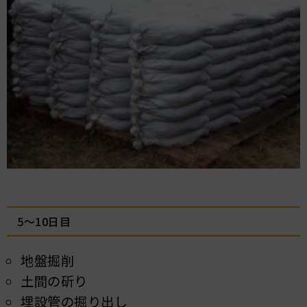
5～10日目
地盤掘削
土間の斫り
埋設管の掘り出し