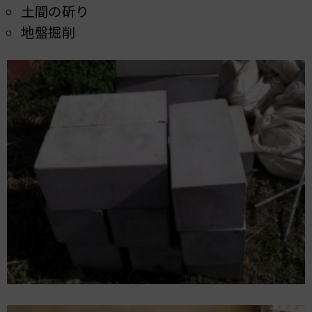
土間の斫り
地盤掘削