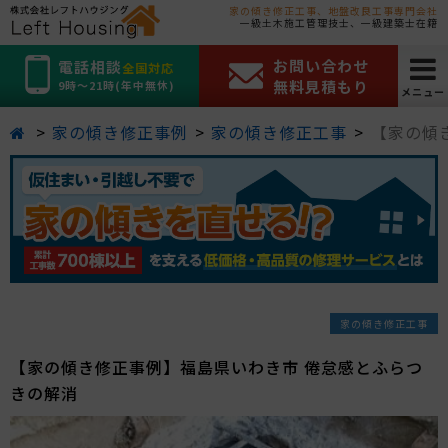
家の傾き修正工事、地盤改良工事専門会社
一級土木施工管理技士、一級建築士在籍
お問い合わせ
電話相談
全国対応
無料見積もり
9時～21時(年中無休)
メニュー
家の傾き修正事例
家の傾き修正工事
【家の傾
家の傾き修正工事
【家の傾き修正事例】福島県いわき市 倦怠感とふらつ
きの解消