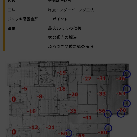
地域
：
新潟県上越市
工法
：
制振アンダーピニング工法
ジャッキ設置箇所
：
15ポイント
最大85ミリの改善
結果
：
家の傾きの解決
ふらつきや倦怠感の解消