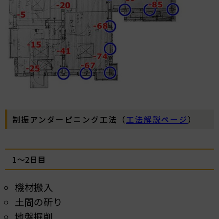
制振アンダーピニング工法（
工法解説ページ
）
1～2日目
機材搬入
土間の斫り
地盤掘削