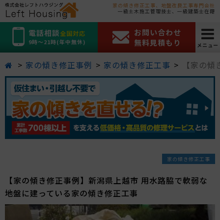
家の傾き修正工事、地盤改良工事専門会社
一級土木施工管理技士、一級建築士在籍
お問い合わせ
電話相談
全国対応
無料見積もり
9時～21時(年中無休)
メニュー
家の傾き修正事例
家の傾き修正工事
【家の傾
家の傾き修正工事
【家の傾き修正事例】新潟県上越市 用水路脇で軟弱な
地盤に建っている家の傾き修正工事