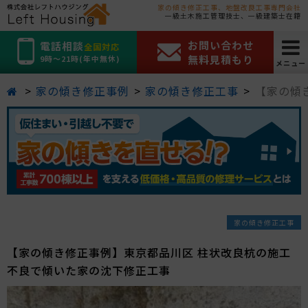
家の傾き修正工事、地盤改良工事専門会社
一級土木施工管理技士、一級建築士在籍
お問い合わせ
電話相談
全国対応
無料見積もり
9時～21時(年中無休)
メニュー
家の傾き修正事例
家の傾き修正工事
【家の傾
家の傾き修正工事
【家の傾き修正事例】東京都品川区 柱状改良杭の施工
不良で傾いた家の沈下修正工事