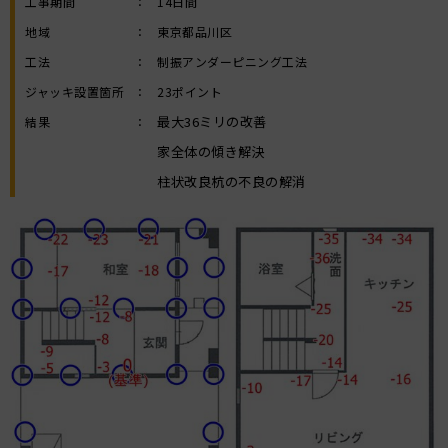
工事期間
：
14日間
地域
：
東京都品川区
工法
：
制振アンダーピニング工法
ジャッキ設置箇所
：
23ポイント
最大36ミリの改善
結果
：
家全体の傾き解決
柱状改良杭の不良の解消