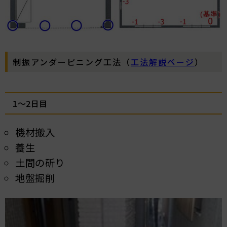
制振アンダーピニング工法（
工法解説ページ
）
1～2日目
機材搬入
養生
土間の斫り
地盤掘削