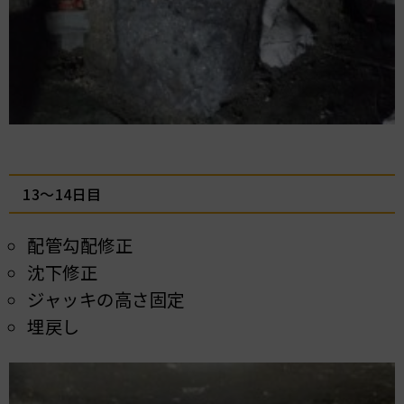
13～14日目
配管勾配修正
沈下修正
ジャッキの高さ固定
埋戻し