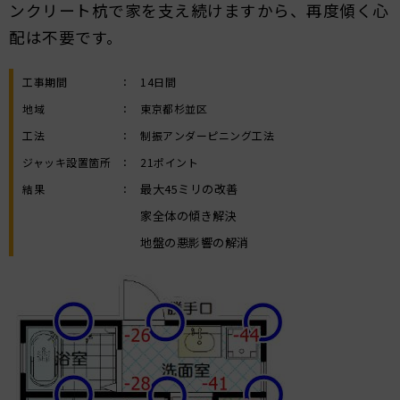
ンクリート杭で家を支え続けますから、再度傾く心
配は不要です。
工事期間
：
14日間
地域
：
東京都杉並区
工法
：
制振アンダーピニング工法
ジャッキ設置箇所
：
21ポイント
最大45ミリの改善
結果
：
家全体の傾き解決
地盤の悪影響の解消