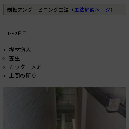
制振アンダーピニング工法（
工法解説ページ
）
1～2日目
機材搬入
養生
カッター入れ
土間の斫り