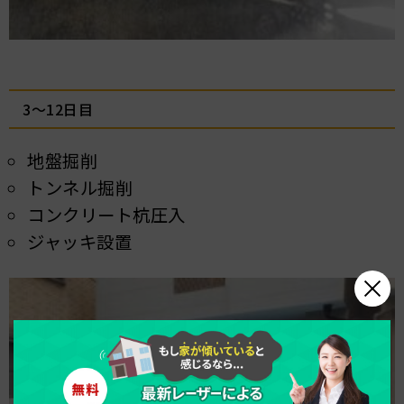
3～12日目
地盤掘削
トンネル掘削
コンクリート杭圧入
ジャッキ設置