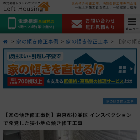
家の傾き修正工事、地盤改良工事専門会社
一級土木施工管理技士、一級建築士在籍
お問い合わせ
電話相談
全国対応
無料見積もり
9時～21時(年中無休)
メニュー
家の傾き修正事例
家の傾き修正工事
【家の傾
家の傾き修正工事
【家の傾き修正事例】東京都杉並区 インスペクション
で発覚した狭小地の傾き修正工事