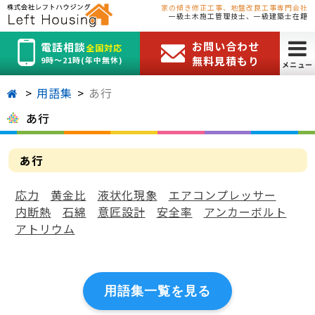
家の傾き修正工事、地盤改良工事専門会社
一級土木施工管理技士、一級建築士在籍
お問い合わせ
電話相談
全国対応
無料見積もり
9時～21時(年中無休)
メニュー
用語集
あ行
あ行
あ行
応力
黄金比
液状化現象
エアコンプレッサー
内断熱
石綿
意匠設計
安全率
アンカーボルト
アトリウム
用語集一覧を見る