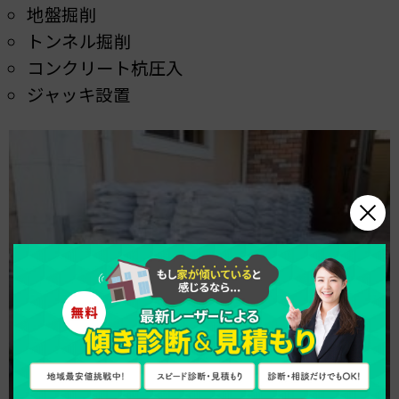
地盤掘削
トンネル掘削
コンクリート杭圧入
ジャッキ設置