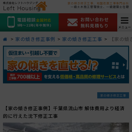
家の傾き修正工事、地盤改良工事専門会社
一級土木施工管理技士、一級建築士在籍
お問い合わせ
電話相談
全国対応
無料見積もり
9時～21時(年中無休)
メニュー
家の傾き修正事例
家の傾き修正工事
【家の傾
家の傾き修正工事
【家の傾き修正事例】千葉県流山市 解体費用より経済
的に行えた沈下修正工事