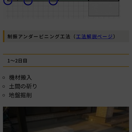
制振アンダーピニング工法（
工法解説ページ
）
1～2日目
機材搬入
土間の斫り
地盤掘削