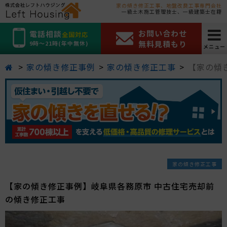
家の傾き修正工事、地盤改良工事専門会社
一級土木施工管理技士、一級建築士在籍
お問い合わせ
電話相談
全国対応
無料見積もり
9時～21時(年中無休)
メニュー
家の傾き修正事例
家の傾き修正工事
【家の傾
家の傾き修正工事
【家の傾き修正事例】岐阜県各務原市 中古住宅売却前
の傾き修正工事