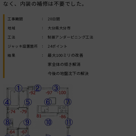
なく、内装の補修は不要でした。
工事期間
：
20日間
地域
：
大分県大分市
工法
：
制振アンダーピニング工法
ジャッキ設置箇所
：
24ポイント
最大100ミリの改善
結果
：
家全体の傾き解消
今後の地盤沈下の解決