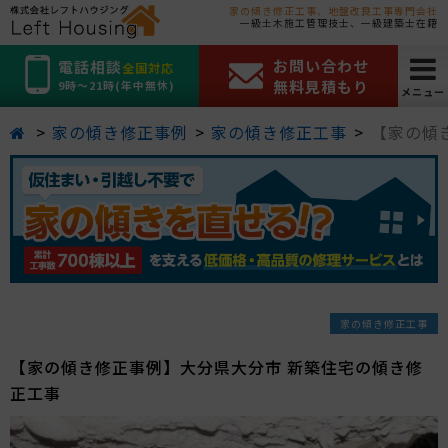
家の傾き修正工事、地盤改良工事専門会社
一級土木施工管理技士、一級建築士在籍
お問い合わせ
電話相談
全国対応
無料見積もり
9時～21時(年中無休)
メニュー
家の傾き修正事例
家の傾き修正工事
【家の傾
家の傾き修正工事
【家の傾き修正事例】大分県大分市 新築住宅の傾き修
正工事