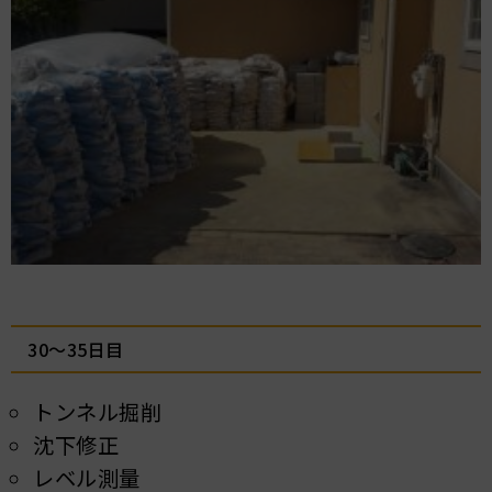
30～35日目
トンネル掘削
沈下修正
レベル測量