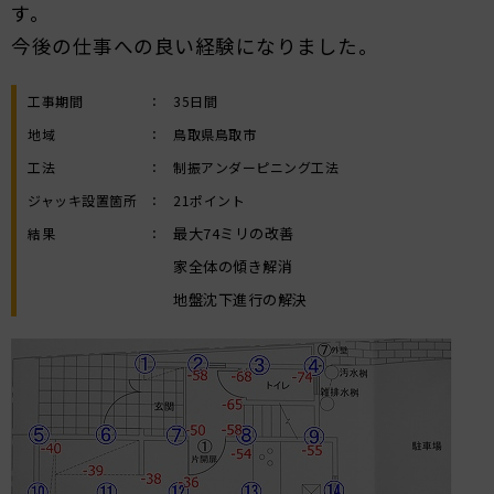
す。
今後の仕事への良い経験になりました。
工事期間
：
35日間
地域
：
鳥取県鳥取市
工法
：
制振アンダーピニング工法
ジャッキ設置箇所
：
21ポイント
最大74ミリの改善
結果
：
家全体の傾き解消
地盤沈下進行の解決