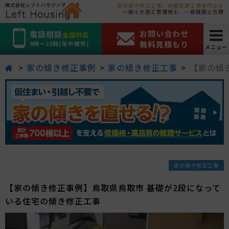
家の傾き修正工事、地盤改良工事専門会社
一級土木施工管理技士、一級建築士在籍
お問い合わせ
電話相談
全国対応
無料見積もり
9時～21時(年中無休)
メニュー
家の傾き修正事例
家の傾き修正工事
【家の傾
家の傾き修正工事
【家の傾き修正事例】鳥取県鳥取市 基礎が2段になって
いる住宅の傾き修正工事